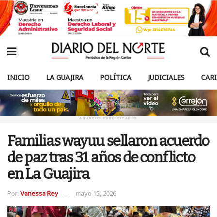
INICIO
LA GUAJIRA
POLÍTICA
JUDICIALES
CAR
ANUNCIO PUBLICITARIO
Familias wayuu sellaron acuerdo
de paz tras 31 años de conflicto
en La Guajira
Por:
Vanessa Rey
mayo 15, 2026