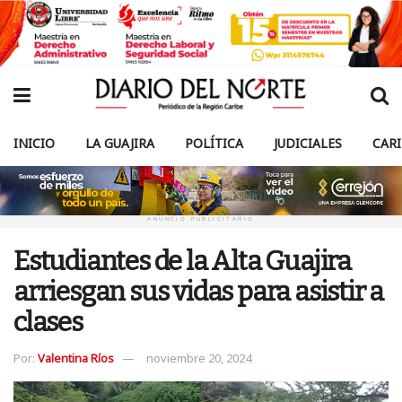
INICIO
LA GUAJIRA
POLÍTICA
JUDICIALES
CAR
ANUNCIO PUBLICITARIO
Estudiantes de la Alta Guajira
arriesgan sus vidas para asistir a
clases
Por:
Valentina Ríos
noviembre 20, 2024