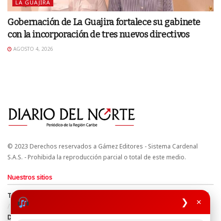
LA GUAJIRA
Gobernación de La Guajira fortalece su gabinete
con la incorporación de tres nuevos directivos
AGOSTO 4, 2026
© 2023 Derechos reservados a Gámez Editores - Sistema Cardenal
S.A.S. - Prohibida la reproducción parcial o total de este medio.
Nuestros sitios
Términos y Condiciones
Derechos de Autor y Propiedad Intelectual
❯
×
Política de uso de cookies
Política de Tratamiento de Datos
Directrices Editoriales