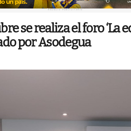
ANUNCIO PUBLICITARIO
bre se realiza el foro ‘La
ado por Asodegua