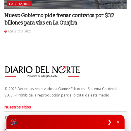
LA GUAJIRA
Nuevo Gobierno pide frenar contratos por $3,2
billones para vías en La Guajira
AGOSTO 3, 2026
© 2023 Derechos reservados a Gámez Editores - Sistema Cardenal
S.A.S. - Prohibida la reproducción parcial o total de este medio.
Nuestros sitios
Términos y Condiciones
Derechos de Autor y Propiedad Intelectual
❯
×
Política de uso de cookies
Política de Tratamiento de Datos
Directrices Editoriales