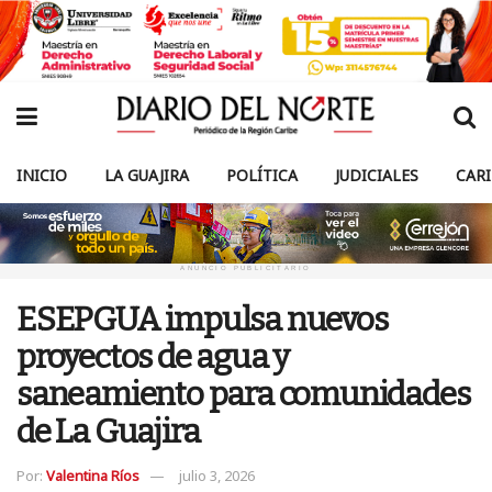
INICIO
LA GUAJIRA
POLÍTICA
JUDICIALES
CAR
ANUNCIO PUBLICITARIO
ESEPGUA impulsa nuevos
proyectos de agua y
saneamiento para comunidades
de La Guajira
Por:
Valentina Ríos
julio 3, 2026