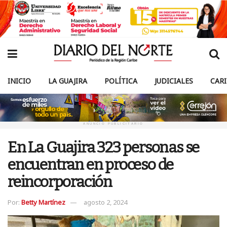
INICIO
LA GUAJIRA
POLÍTICA
JUDICIALES
CAR
ANUNCIO PUBLICITARIO
En La Guajira 323 personas se
encuentran en proceso de
reincorporación
Por:
Betty Martínez
agosto 2, 2024