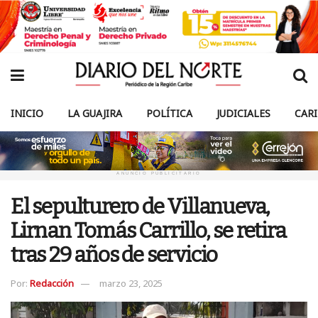
INICIO
LA GUAJIRA
POLÍTICA
JUDICIALES
CAR
ANUNCIO PUBLICITARIO
El sepulturero de Villanueva,
Lirnan Tomás Carrillo, se retira
tras 29 años de servicio
Por:
Redacción
marzo 23, 2025