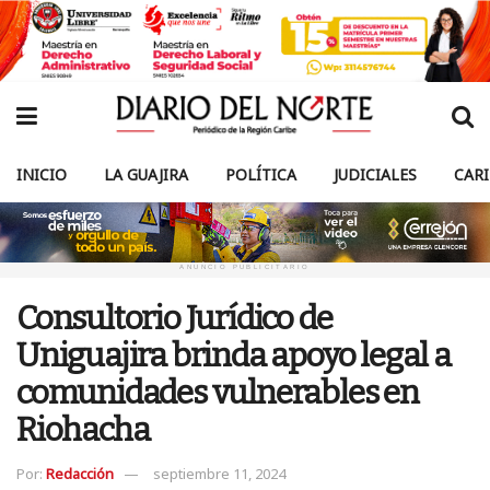
INICIO
LA GUAJIRA
POLÍTICA
JUDICIALES
CAR
ANUNCIO PUBLICITARIO
Consultorio Jurídico de
Uniguajira brinda apoyo legal a
comunidades vulnerables en
Riohacha
Por:
Redacción
septiembre 11, 2024