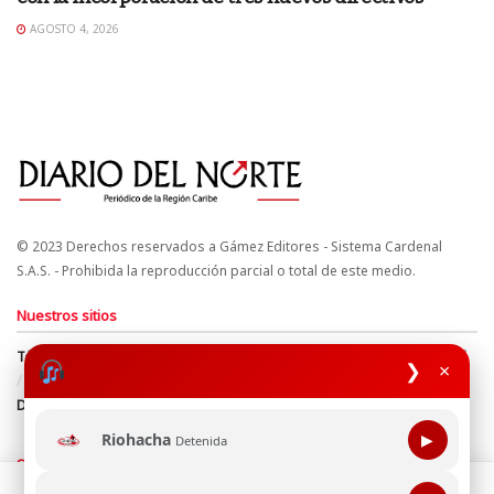
AGOSTO 4, 2026
© 2023 Derechos reservados a Gámez Editores - Sistema Cardenal
S.A.S. - Prohibida la reproducción parcial o total de este medio.
Nuestros sitios
Términos y Condiciones
Derechos de Autor y Propiedad Intelectual
❯
×
Política de uso de cookies
Política de Tratamiento de Datos
Directrices Editoriales
Riohacha
▶
Detenida
Síguenos
Esta página web usa cookie para mejorar tu experiencia de