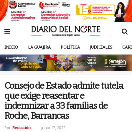
INICIO
LA GUAJIRA
POLÍTICA
JUDICIALES
CAR
ANUNCIO PUBLICITARIO
Consejo de Estado admite tutela
que exige reasentar e
indemnizar a 33 familias de
Roche, Barrancas
Por:
Redacción
junio 17, 2022