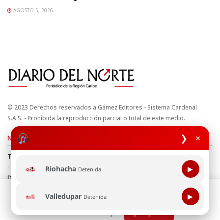
AGOSTO 5, 2026
© 2023 Derechos reservados a Gámez Editores - Sistema Cardenal
S.A.S. - Prohibida la reproducción parcial o total de este medio.
❯
×
Nuestros sitios
Términos y Condiciones
Derechos de Autor y Propiedad Intelectual
Política de uso de cookies
Política de Tratamiento de Datos
Riohacha
▶
Detenida
Directrices Editoriales
Esta página web usa cookie para mejorar tu experiencia de
Valledupar
▶
Detenida
navegación, al continuar aceptas nuestra política de uso de
Síguenos
cookie.
Consultala aquí
¡Aceptar!