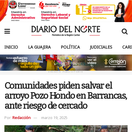
INICIO
LA GUAJIRA
POLÍTICA
JUDICIALES
CAR
ANUNCIO PUBLICITARIO
Comunidades piden salvar el
arroyo Pozo Hondo en Barrancas,
ante riesgo de cercado
Por:
Redacción
marzo 19, 2025