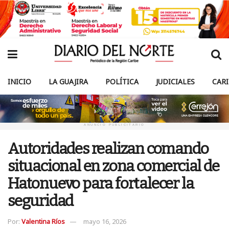
INICIO
LA GUAJIRA
POLÍTICA
JUDICIALES
CAR
ANUNCIO PUBLICITARIO
Autoridades realizan comando
situacional en zona comercial de
Hatonuevo para fortalecer la
seguridad
Por:
Valentina Ríos
mayo 16, 2026