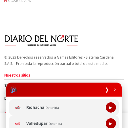
AGOSTO 4, 2026
© 2023 Derechos reservados a Gámez Editores - Sistema Cardenal
S.A.S. - Prohibida la reproducción parcial o total de este medio.
Nuestros sitios
Términos y Condiciones
Derechos de Autor y Propiedad Intelectual
❯
×
Política de uso de cookies
Política de Tratamiento de Datos
Directrices Editoriales
Riohacha
▶
Detenida
Síguenos
Esta página web usa cookie para mejorar tu experiencia de
Valledupar
▶
Detenida
navegación, al continuar aceptas nuestra política de uso de