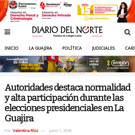
INICIO
LA GUAJIRA
POLÍTICA
JUDICIALES
CAR
ANUNCIO PUBLICITARIO
Autoridades destaca normalidad
y alta participación durante las
elecciones presidenciales en La
Guajira
Por:
Valentina Ríos
junio 1, 2026