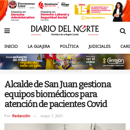
INICIO
LA GUAJIRA
POLÍTICA
JUDICIALES
CAR
ANUNCIO PUBLICITARIO
Alcalde de San Juan gestiona
equipos biomédicos para
atención de pacientes Covid
Por:
Redacción
mayo 7, 2021