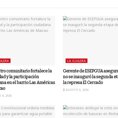
AJIRA
LA GUAJIRA
ro comunitario fortalece la
Gerente de ESEPGUA asegur
ad y la participación
no se inauguró la segunda e
na en el barrio Las Américas
la represa El Cercado
cao
AGOSTO 6, 2026
6, 2026