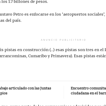
los 1.7 billones de pesos.
ustavo Petro es enfocarse en los ‘aeropuertos sociales’,
as del país.
ANUNCIO PUBLICITARIO
is pistas en construcción (…) esas pistas son tres en el
(Barrancominas, Cumaribo y Primavera). Esas pistas est
rabajo articulado con las Juntas
Encuentro comunitari
ipios
ciudadana en el bar