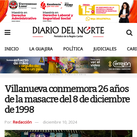
INICIO
LA GUAJIRA
POLÍTICA
JUDICIALES
CAR
ANUNCIO PUBLICITARIO
Villanueva conmemora 26 años
de la masacre del 8 de diciembre
de 1998
Por:
Redacción
diciembre 10, 2024