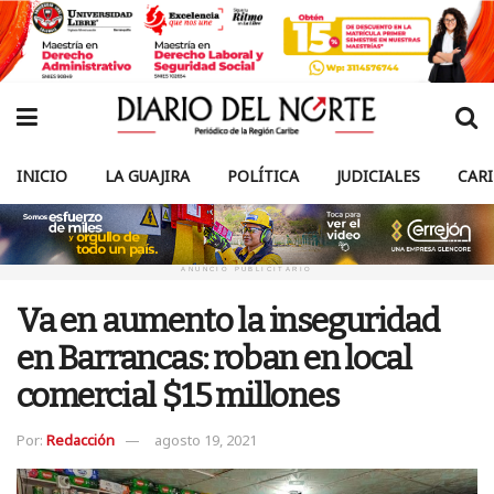
INICIO
LA GUAJIRA
POLÍTICA
JUDICIALES
CAR
ANUNCIO PUBLICITARIO
Va en aumento la inseguridad
en Barrancas: roban en local
comercial $15 millones
Por:
Redacción
agosto 19, 2021