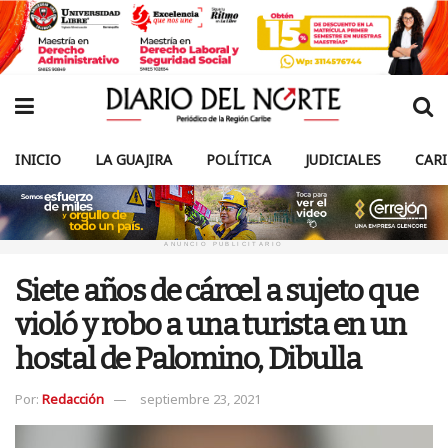
INICIO
LA GUAJIRA
POLÍTICA
JUDICIALES
CAR
ANUNCIO PUBLICITARIO
Siete años de cárcel a sujeto que
violó y robo a una turista en un
hostal de Palomino, Dibulla
Por:
Redacción
septiembre 23, 2021