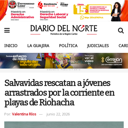
INICIO
LA GUAJIRA
POLÍTICA
JUDICIALES
CAR
ANUNCIO PUBLICITARIO
Salvavidas rescatan a jóvenes
arrastrados por la corriente en
playas de Riohacha
Por:
Valentina Ríos
junio 22, 2026