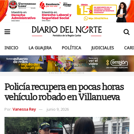
INICIO
LA GUAJIRA
POLÍTICA
JUDICIALES
CAR
ANUNCIO PUBLICITARIO
Policía recupera en pocas horas
vehículo robado en Villanueva
Por:
Vanessa Rey
junio 9, 2026