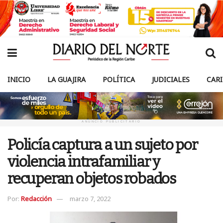
INICIO
LA GUAJIRA
POLÍTICA
JUDICIALES
CAR
ANUNCIO PUBLICITARIO
Policía captura a un sujeto por
violencia intrafamiliar y
recuperan objetos robados
Por:
Redacción
marzo 7, 2022