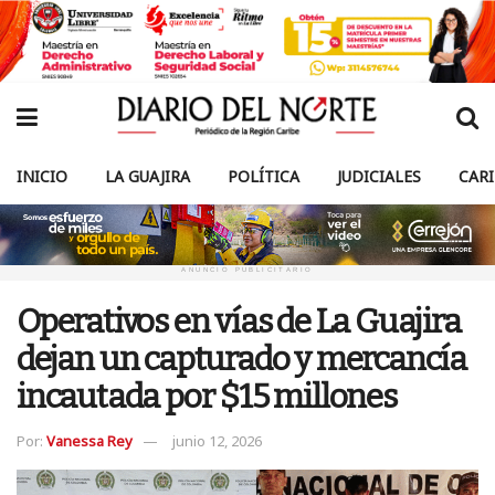
INICIO
LA GUAJIRA
POLÍTICA
JUDICIALES
CAR
ANUNCIO PUBLICITARIO
Operativos en vías de La Guajira
dejan un capturado y mercancía
incautada por $15 millones
Por:
Vanessa Rey
junio 12, 2026