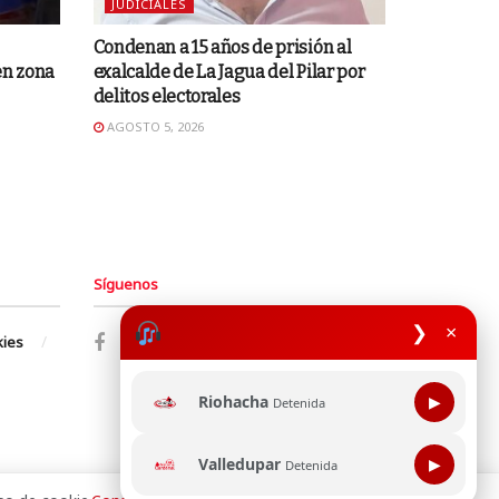
JUDICIALES
Condenan a 15 años de prisión al
en zona
exalcalde de La Jagua del Pilar por
delitos electorales
AGOSTO 5, 2026
Síguenos
❯
×
kies
Riohacha
▶
Detenida
Valledupar
▶
Detenida