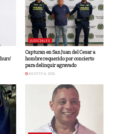
JUDICIALES
Capturan en San Juan del Cesar a
huro’
hombre requerido por concierto
para delinquir agravado
AGOSTO 6, 2026