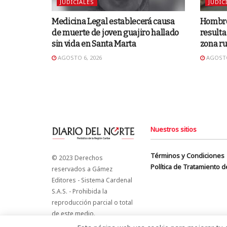
JUDICIALES
JUDIC
Medicina Legal establecerá causa
Hombre
de muerte de joven guajiro hallado
resulta
sin vida en Santa Marta
zona ru
AGOSTO 6, 2026
AGOSTO
Nuestros sitios
Términos y Condiciones
© 2023 Derechos
Política de Tratamiento 
reservados a Gámez
Editores - Sistema Cardenal
S.A.S. - Prohibida la
reproducción parcial o total
de este medio.