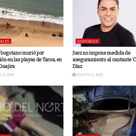
IALES
JUDICIALES
 bogotano murió por
Juez no impone medida de
ón en las playas de Taroa, en
aseguramiento al cantante ‘C
 Guajira
Díaz
 6, 2026
AGOSTO 6, 2026