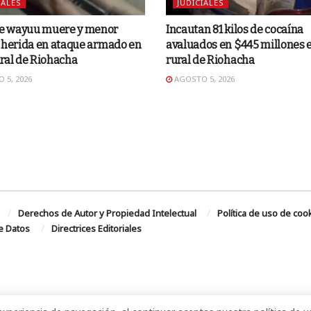
IALES
JUDICIALES
 wayuu muere y menor
Incautan 81 kilos de cocaína
 herida en ataque armado en
avaluados en $445 millones 
ral de Riohacha
rural de Riohacha
 5, 2026
AGOSTO 5, 2026
Derechos de Autor y Propiedad Intelectual
Política de uso de coo
de Datos
Directrices Editoriales