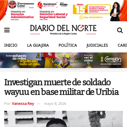
INICIO
LA GUAJIRA
POLÍTICA
JUDICIALES
CAR
ANUNCIO PUBLICITARIO
Investigan muerte de soldado
wayuu en base militar de Uribia
Por:
Vanessa Rey
mayo 8, 2026