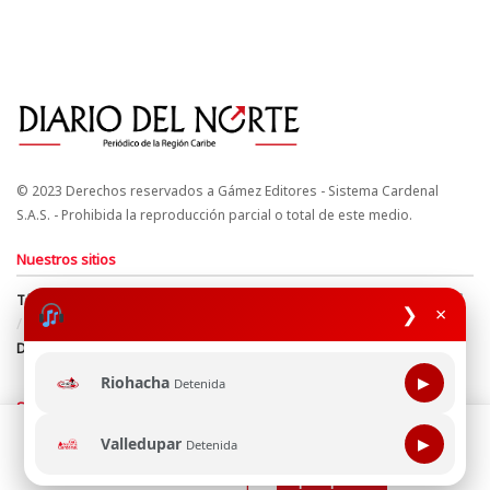
© 2023 Derechos reservados a Gámez Editores - Sistema Cardenal
S.A.S. - Prohibida la reproducción parcial o total de este medio.
Nuestros sitios
Términos y Condiciones
Derechos de Autor y Propiedad Intelectual
❯
×
Política de uso de cookies
Política de Tratamiento de Datos
Directrices Editoriales
Riohacha
▶
Detenida
Síguenos
Esta página web usa cookie para mejorar tu experiencia de
Valledupar
▶
Detenida
navegación, al continuar aceptas nuestra política de uso de
cookie.
Consultala aquí
¡Aceptar!