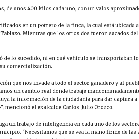
os, de unos 400 kilos cada uno, con un valos aproximado
ficados en un potrero de la finca, la cual está ubicada a 
Tablazo. Mientras que los otros dos fueron sacados del 
ó de lo sucedido, ni en qué vehículo se transportaban l
 su comercialización.
ión que nos invade a todo el sector ganadero y al puebl
tamos un cambio real donde trabaje mancomunadamente l
cluya la información de la ciudadanía para dar captura 
o”, mencionó el exalcalde Carlos Julio Orozco.
haga un trabajo de inteligencia en cada uno de los secto
nicipio. “Necesitamos que se vea la mano firme de las 