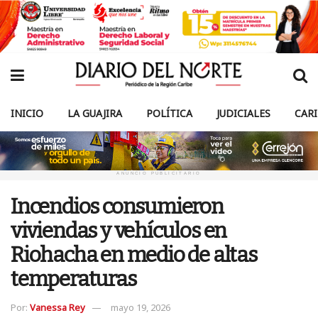
INICIO
LA GUAJIRA
POLÍTICA
JUDICIALES
CAR
ANUNCIO PUBLICITARIO
Incendios consumieron
viviendas y vehículos en
Riohacha en medio de altas
temperaturas
Por:
Vanessa Rey
mayo 19, 2026