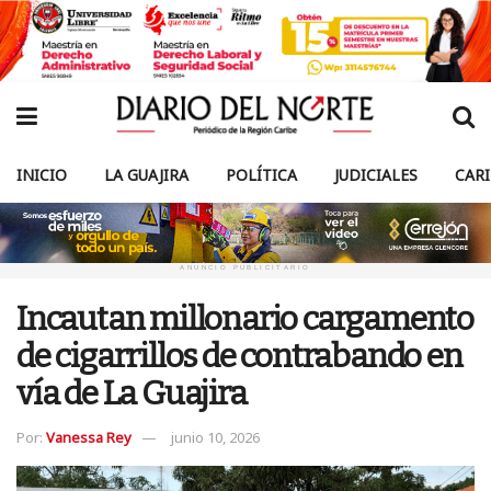
INICIO
LA GUAJIRA
POLÍTICA
JUDICIALES
CAR
ANUNCIO PUBLICITARIO
Incautan millonario cargamento
de cigarrillos de contrabando en
vía de La Guajira
Por:
Vanessa Rey
junio 10, 2026