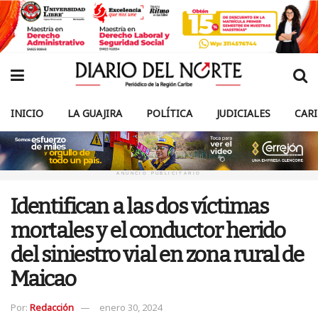
INICIO
LA GUAJIRA
POLÍTICA
JUDICIALES
CAR
ANUNCIO PUBLICITARIO
Identifican a las dos víctimas
mortales y el conductor herido
del siniestro vial en zona rural de
Maicao
Por:
Redacción
enero 30, 2024