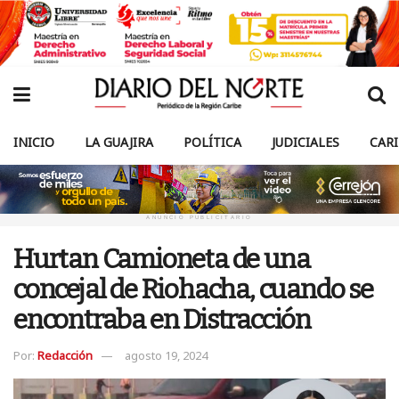
INICIO
LA GUAJIRA
POLÍTICA
JUDICIALES
CAR
ANUNCIO PUBLICITARIO
Hurtan Camioneta de una
concejal de Riohacha, cuando se
encontraba en Distracción
Por:
Redacción
agosto 19, 2024