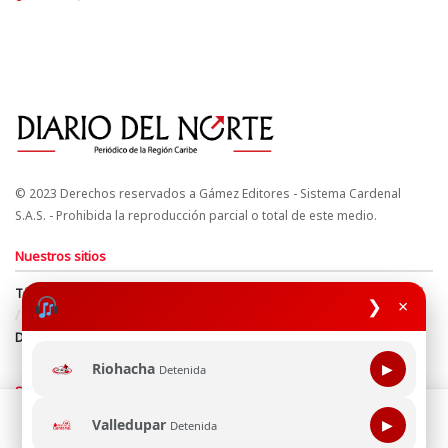
© 2023 Derechos reservados a Gámez Editores - Sistema Cardenal
S.A.S. - Prohibida la reproducción parcial o total de este medio.
Nuestros sitios
Términos y Condiciones
Derechos de Autor y Propiedad Intelectual
❯
×
Política de uso de cookies
Política de Tratamiento de Datos
Directrices Editoriales
Riohacha
▶
Detenida
Síguenos
Esta página web usa cookie para mejorar tu experiencia de
Valledupar
▶
Detenida
navegación, al continuar aceptas nuestra política de uso de