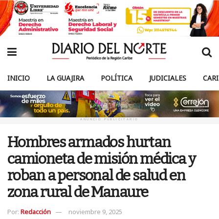
INICIO
LA GUAJIRA
POLÍTICA
JUDICIALES
CAR
ANUNCIO PUBLICITARIO
Hombres armados hurtan
camioneta de misión médica y
roban a personal de salud en
zona rural de Manaure
Por:
Redacción
noviembre 9, 2025