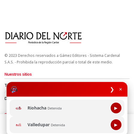
© 2023 Derechos reservados a Gámez Editores - Sistema Cardenal
S.A.S. - Prohibida la reproducción parcial o total de este medio.
Nuestros sitios
Términos y Condiciones
Derechos de Autor y Propiedad Intelectual
❯
×
Política de uso de cookies
Política de Tratamiento de Datos
Directrices Editoriales
Riohacha
▶
Detenida
Síguenos
Esta página web usa cookie para mejorar tu experiencia de
Valledupar
▶
Detenida
navegación, al continuar aceptas nuestra política de uso de