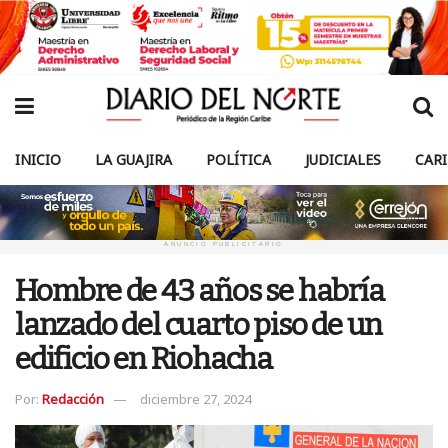
INICIO
LA GUAJIRA
POLÍTICA
JUDICIALES
CAR
ANUNCIO PUBLICITARIO
Hombre de 43 años se habría
lanzado del cuarto piso de un
edificio en Riohacha
Por:
Redacción
diciembre 27, 2024