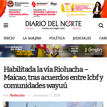
INICIO
LA GUAJIRA
POLÍTICA
JUDICIALES
CAR
ANUNCIO PUBLICITARIO
Habilitada la vía Riohacha –
Maicao, tras acuerdos entre Icbf y
comunidades wayuú
Por:
Redacción
diciembre 11, 2024