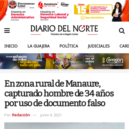
INICIO
LA GUAJIRA
POLÍTICA
JUDICIALES
CAR
ANUNCIO PUBLICITARIO
En zona rural de Manaure,
capturado hombre de 34 años
por uso de documento falso
Por:
Redacción
junio 9, 2021