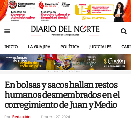
INICIO
LA GUAJIRA
POLÍTICA
JUDICIALES
CAR
ANUNCIO PUBLICITARIO
En bolsas y sacos hallan restos
humanos desmembrados en el
corregimiento de Juan y Medio
Por:
Redacción
febrero 27, 2024