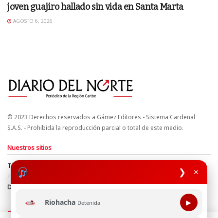
joven guajiro hallado sin vida en Santa Marta
AGOSTO 6, 2026
© 2023 Derechos reservados a Gámez Editores - Sistema Cardenal
S.A.S. - Prohibida la reproducción parcial o total de este medio.
Nuestros sitios
Términos y Condiciones
Derechos de Autor y Propiedad Intelectual
❯
×
Política de uso de cookies
Política de Tratamiento de Datos
Directrices Editoriales
Riohacha
▶
Detenida
Síguenos