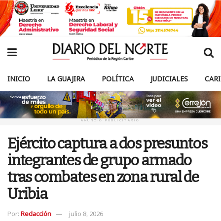
INICIO
LA GUAJIRA
POLÍTICA
JUDICIALES
CAR
ANUNCIO PUBLICITARIO
Ejército captura a dos presuntos
integrantes de grupo armado
tras combates en zona rural de
Uribia
Por:
Redacción
julio 8, 2026