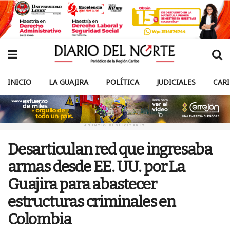
INICIO
LA GUAJIRA
POLÍTICA
JUDICIALES
CAR
ANUNCIO PUBLICITARIO
Desarticulan red que ingresaba
armas desde EE. UU. por La
Guajira para abastecer
estructuras criminales en
Colombia