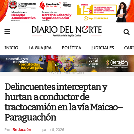
INICIO
LA GUAJIRA
POLÍTICA
JUDICIALES
CAR
ANUNCIO PUBLICITARIO
Delincuentes interceptan y
hurtan a conductor de
tractocamión en la vía Maicao–
Paraguachón
Por:
Redacción
junio 6, 2026