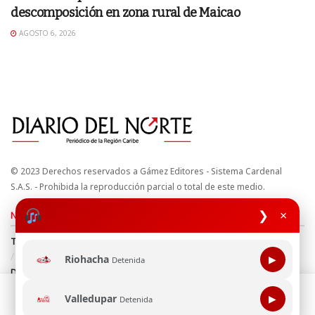
descomposición en zona rural de Maicao
AGOSTO 6, 2026
© 2023 Derechos reservados a Gámez Editores - Sistema Cardenal
S.A.S. - Prohibida la reproducción parcial o total de este medio.
❯
×
Nuestros sitios
Términos y Condiciones
Derechos de Autor y Propiedad Intelectual
Política de uso de cookies
Política de Tratamiento de Datos
Riohacha
▶
Detenida
Directrices Editoriales
Esta página web usa cookie para mejorar tu experiencia de
Valledupar
▶
Detenida
navegación, al continuar aceptas nuestra política de uso de
Síguenos