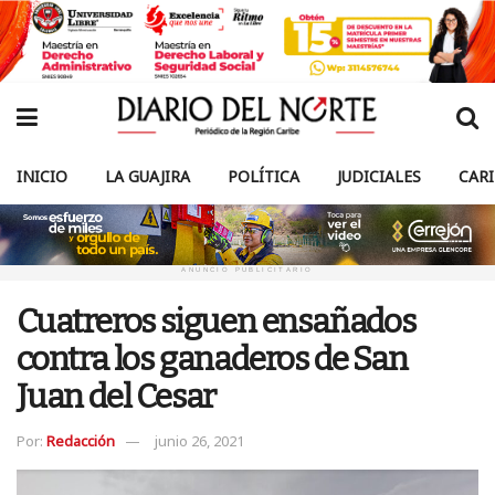
INICIO
LA GUAJIRA
POLÍTICA
JUDICIALES
CAR
ANUNCIO PUBLICITARIO
Cuatreros siguen ensañados
contra los ganaderos de San
Juan del Cesar
Por:
Redacción
junio 26, 2021