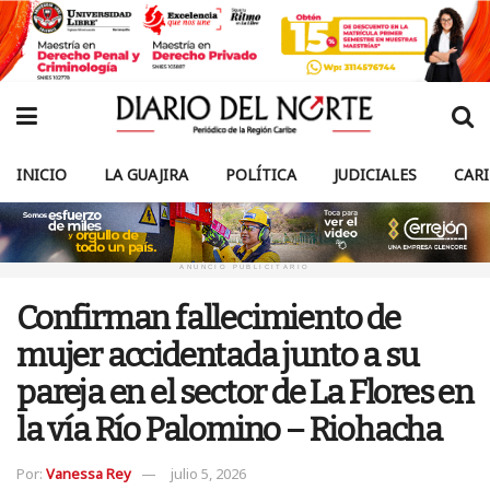
INICIO
LA GUAJIRA
POLÍTICA
JUDICIALES
CAR
ANUNCIO PUBLICITARIO
Confirman fallecimiento de
mujer accidentada junto a su
pareja en el sector de La Flores en
la vía Río Palomino – Riohacha
Por:
Vanessa Rey
julio 5, 2026