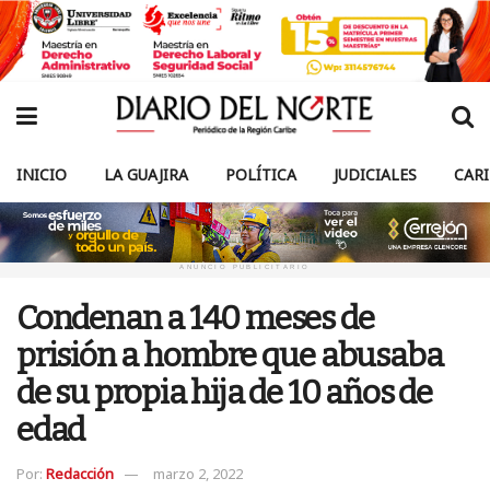
INICIO
LA GUAJIRA
POLÍTICA
JUDICIALES
CAR
ANUNCIO PUBLICITARIO
Condenan a 140 meses de
prisión a hombre que abusaba
de su propia hija de 10 años de
edad
Por:
Redacción
marzo 2, 2022