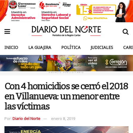
INICIO
LA GUAJIRA
POLÍTICA
JUDICIALES
CAR
ANUNCIO PUBLICITARIO
Con 4 homicidios se cerró el 2018
en Villanueva: un menor entre
las víctimas
Por:
Diario del Norte
enero 8, 2019