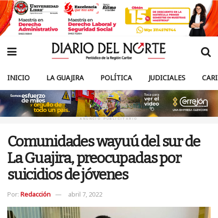
INICIO
LA GUAJIRA
POLÍTICA
JUDICIALES
CAR
ANUNCIO PUBLICITARIO
Comunidades wayuú del sur de
La Guajira, preocupadas por
suicidios de jóvenes
Por:
Redacción
abril 7, 2022