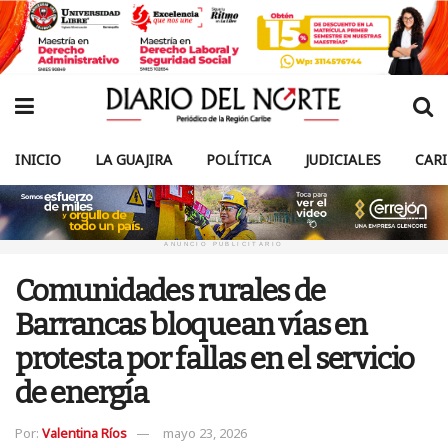
INICIO
LA GUAJIRA
POLÍTICA
JUDICIALES
CAR
ANUNCIO PUBLICITARIO
Comunidades rurales de
Barrancas bloquean vías en
protesta por fallas en el servicio
de energía
Por:
Valentina Ríos
mayo 23, 2026