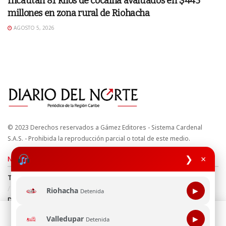
Incautan 81 kilos de cocaína avaluados en $445
millones en zona rural de Riohacha
AGOSTO 5, 2026
© 2023 Derechos reservados a Gámez Editores - Sistema Cardenal
S.A.S. - Prohibida la reproducción parcial o total de este medio.
❯
×
Nuestros sitios
Términos y Condiciones
Derechos de Autor y Propiedad Intelectual
Política de uso de cookies
Política de Tratamiento de Datos
Riohacha
▶
Detenida
Directrices Editoriales
Esta página web usa cookie para mejorar tu experiencia de
Valledupar
▶
Detenida
navegación, al continuar aceptas nuestra política de uso de