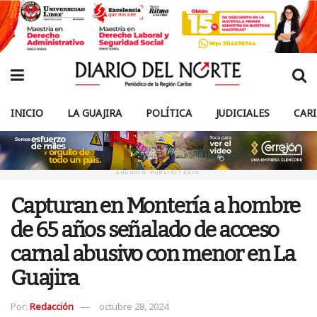
INICIO
LA GUAJIRA
POLÍTICA
JUDICIALES
CAR
ANUNCIO PUBLICITARIO
Capturan en Montería a hombre
de 65 años señalado de acceso
carnal abusivo con menor en La
Guajira
Por:
Redacción
octubre 28, 2024