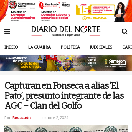
INICIO
LA GUAJIRA
POLÍTICA
JUDICIALES
CAR
ANUNCIO PUBLICITARIO
Capturan en Fonseca a alias ‘El
Pato’, presunto integrante de las
AGC – Clan del Golfo
Por:
Redacción
octubre 2, 2024