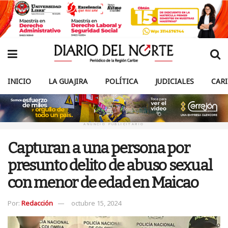
INICIO
LA GUAJIRA
POLÍTICA
JUDICIALES
CAR
ANUNCIO PUBLICITARIO
Capturan a una persona por
presunto delito de abuso sexual
con menor de edad en Maicao
Por:
Redacción
octubre 15, 2024