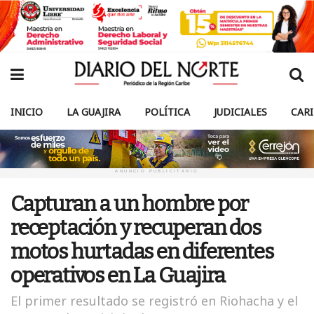
INICIO
LA GUAJIRA
POLÍTICA
JUDICIALES
CAR
ANUNCIO PUBLICITARIO
Capturan a un hombre por
receptación y recuperan dos
motos hurtadas en diferentes
operativos en La Guajira
El primer resultado se registró en Riohacha y el