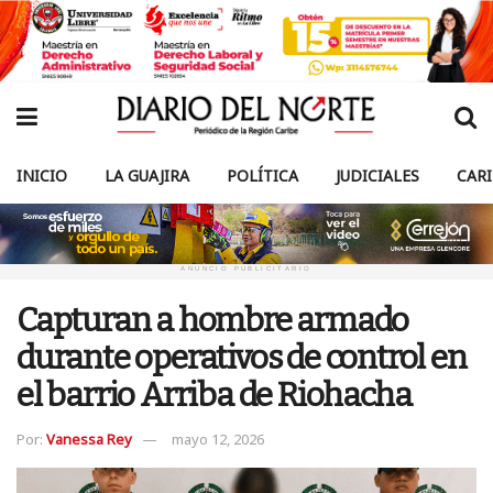
INICIO
LA GUAJIRA
POLÍTICA
JUDICIALES
CAR
ANUNCIO PUBLICITARIO
Capturan a hombre armado
durante operativos de control en
el barrio Arriba de Riohacha
Por:
Vanessa Rey
mayo 12, 2026