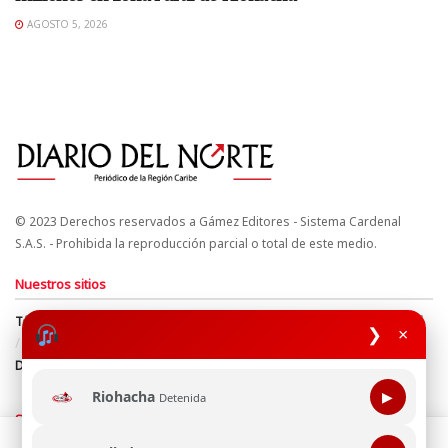
AGOSTO 5, 2026
© 2023 Derechos reservados a Gámez Editores - Sistema Cardenal
S.A.S. - Prohibida la reproducción parcial o total de este medio.
Nuestros sitios
Términos y Condiciones
Derechos de Autor y Propiedad Intelectual
❯
×
Política de uso de cookies
Política de Tratamiento de Datos
Directrices Editoriales
Riohacha
▶
Detenida
Síguenos
Esta página web usa cookie para mejorar tu experiencia de