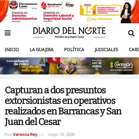
INICIO
LA GUAJIRA
POLÍTICA
JUDICIALES
CAR
ANUNCIO PUBLICITARIO
Capturan a dos presuntos
extorsionistas en operativos
realizados en Barrancas y San
Juan del Cesar
Por:
Vanessa Rey
mayo 10, 2026