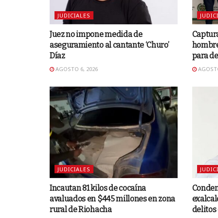
JUDICIALES
JUDIC
Juez no impone medida de
Captura
aseguramiento al cantante ‘Churo’
hombre
Díaz
para de
AGOSTO 6, 2026
AGOSTO
JUDICIALES
JUDIC
Incautan 81 kilos de cocaína
Condena
avaluados en $445 millones en zona
exalcal
rural de Riohacha
delitos