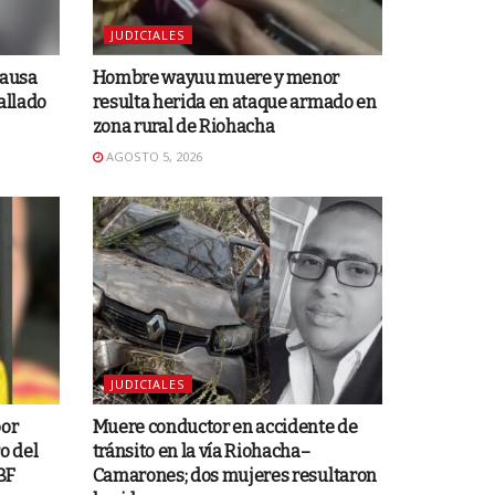
JUDICIALES
causa
Hombre wayuu muere y menor
allado
resulta herida en ataque armado en
zona rural de Riohacha
AGOSTO 5, 2026
JUDICIALES
por
Muere conductor en accidente de
o del
tránsito en la vía Riohacha–
BF
Camarones; dos mujeres resultaron