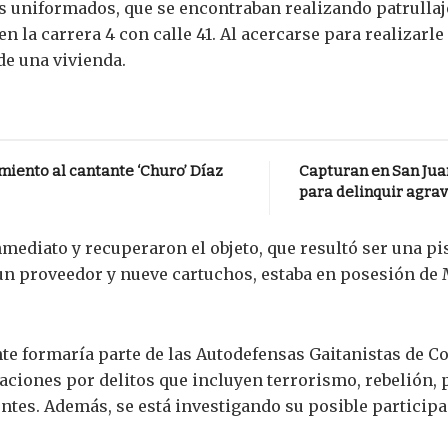
os uniformados, que se encontraban realizando patrullaj
 la carrera 4 con calle 41. Al acercarse para realizarle
 de una vivienda.
iento al cantante ‘Churo’ Díaz
Capturan en San Jua
para delinquir agra
ediato y recuperaron el objeto, que resultó ser una pi
 un proveedor y nueve cartuchos, estaba en posesión d
te formaría parte de las Autodefensas Gaitanistas de C
taciones por delitos que incluyen terrorismo, rebelión, 
entes. Además, se está investigando su posible participa