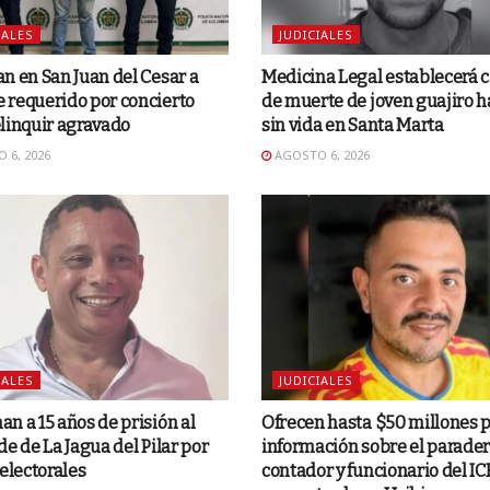
IALES
JUDICIALES
n en San Juan del Cesar a
Medicina Legal establecerá 
 requerido por concierto
de muerte de joven guajiro h
linquir agravado
sin vida en Santa Marta
 6, 2026
AGOSTO 6, 2026
IALES
JUDICIALES
n a 15 años de prisión al
Ofrecen hasta $50 millones 
de de La Jagua del Pilar por
información sobre el parader
 electorales
contador y funcionario del IC